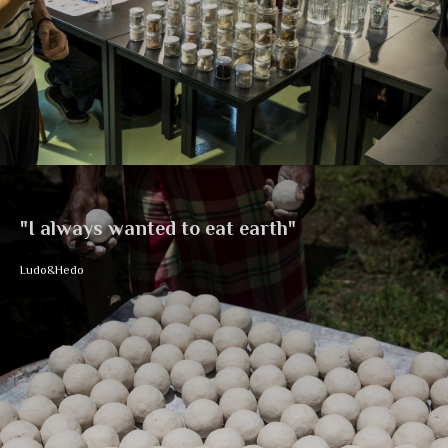
"I always wanted to eat earth"
Ludo&Hedo