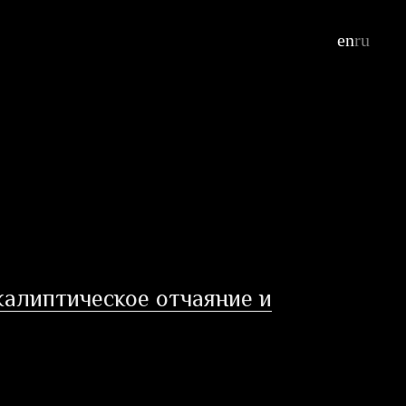
en
ru
калиптическое отчаяние и