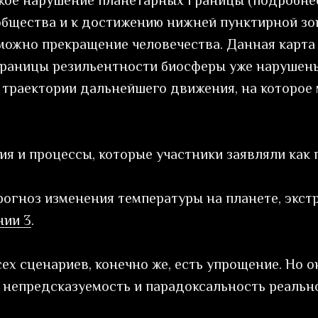
акое нарушение планетарных границы (подробн
 общества и к достижению нижней пунктирной з
зможно прекращение человечества. Данная карта 
а границы резильентности биосферы уже нарушен
е траектории дальнейшего движения, на которое
ия и процессы, которые участники заявляли как
прогноз изменения температуры на планете, эк
нии 3
.
х сценариев, конечно же, есть упрощение. Но о
 непредсказуемость и парадоксальность реальн