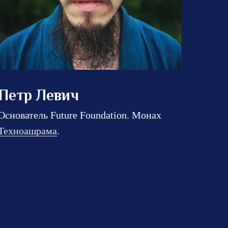
Петр Левич
Основатель Future Foundation. Монах
Техноашрама
.